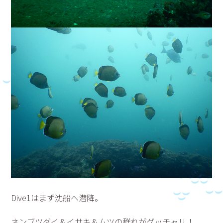
Dive1はまず沈船へ潜降。
ネンブツダイ＆イサキ＆ムツの群れがグッチャリ！