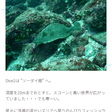
Dive2は ”ソーダイ根” へ。
深度を20mまでおとすと、スコーンと青い世界が広がっ
ていました・・・でも寒～い。
早々に浅場の温かいエリアへ戻りのんびりフィッシュウ