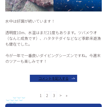
水中は好調が続いています！
透明度10m、水温はまだ21度もあります。ツバメウオ
（なんと成魚です）、ハタタテダイなどなど季節来遊漁
も健在でした。
今が一年で一番良いダイビングシーズンですね。今週末
のツアーも楽しみです！
コメントを記入する
1
2
3
>
»