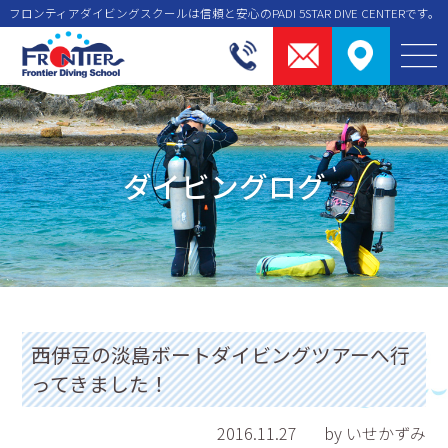
フロンティアダイビングスクールは信頼と安⼼のPADI 5STAR DIVE CENTERです。
ダイビングログ
西伊豆の淡島ボートダイビングツアーへ行
ってきました！
2016.11.27
by いせかずみ