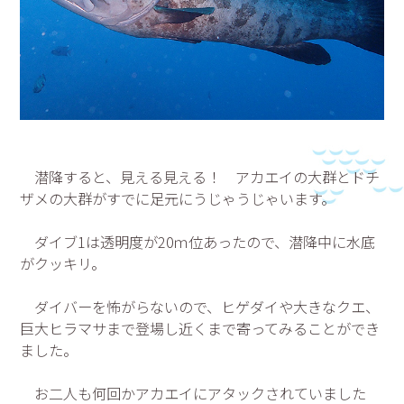
潜降すると、見える見える！ アカエイの大群とドチ
ザメの大群がすでに足元にうじゃうじゃいます。
ダイブ1は透明度が20ｍ位あったので、潜降中に水底
がクッキリ。
ダイバーを怖がらないので、ヒゲダイや大きなクエ、
巨大ヒラマサまで登場し近くまで寄ってみることができ
ました。
お二人も何回かアカエイにアタックされていました