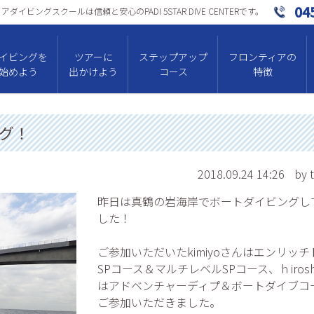
04
ダイビングスクールは信頼と安⼼のPADI 5STAR DIVE CENTERです。
イビングを
ツアーに
ステップアップ
フロンティアの
始めよう
出かけよう
コース
特徴
グ！
2018.09.24 14:26
by 
昨日は真鶴の岩海岸でボートダイビングし
した！
ご参加いただいたkimiyoさんはエンリッチ
SPコース＆マルチレベルSPコース、ｈirosh
はアドベンチャーディプ＆ボートダイブコ
ご参加いただきました。