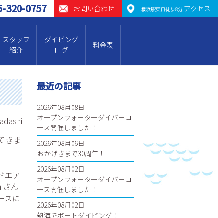
5-320-0757
お問い合わせ
アクセス
横浜駅東口徒歩8分
スタッフ
ダイビング
料金表
紹介
ログ
最近の記事
2026年08月08日
オープンウォーターダイバーコ
tadashi
ース開催しました！
てきま
2026年08月06日
おかげさまで30周年！
2026年08月02日
ドエア
オープンウォーターダイバーコ
iさん
ース開催しました！
ースに
2026年08月02日
熱海でボートダイビング！