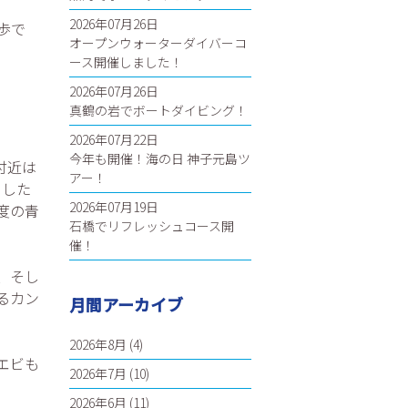
2026年07月26日
歩で
オープンウォーターダイバーコ
ース開催しました！
2026年07月26日
真鶴の岩でボートダイビング！
2026年07月22日
今年も開催！海の日 神子元島ツ
面付近は
アー！
ました
2026年07月19日
度の青
石橋でリフレッシュコース開
催！
、そし
るカン
月間アーカイブ
2026年8月
(4)
エビも
2026年7月
(10)
2026年6月
(11)