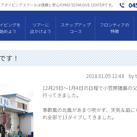
04
ダイビングスクールは信頼と安⼼のPADI 5STAR DIVE CENTERです。
イビングを
ツアーに
ステップアップ
フロンティアの
始めよう
出かけよう
コース
特徴
です！
2018.01.05 12:48
by 
12月29日～1月4日の日程で小笠原諸島の
行ってきました。
季節風の北風があまり吹かず、天気＆凪に
れ全部で13ダイブしてきました。