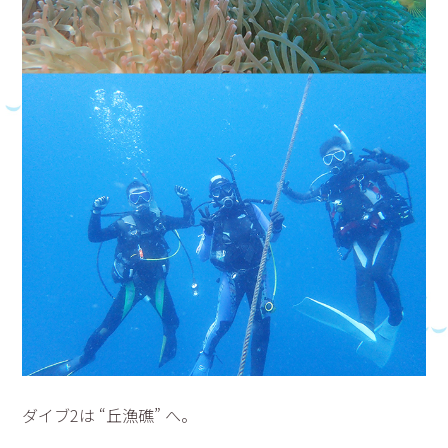
ダイブ2は “丘漁礁” へ。