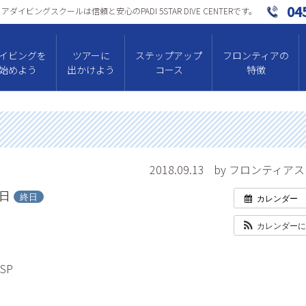
04
ダイビングスクールは信頼と安⼼のPADI 5STAR DIVE CENTERです。
イビングを
ツアーに
ステップアップ
フロンティアの
始めよう
出かけよう
コース
特徴
2018.09.13
by フロンティア
4日
終日
カレンダー
カレンダー
SP