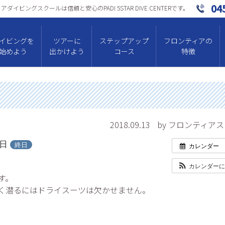
04
ダイビングスクールは信頼と安⼼のPADI 5STAR DIVE CENTERです。
イビングを
ツアーに
ステップアップ
フロンティアの
始めよう
出かけよう
コース
特徴
2018.09.13
by フロンティア
4日
終日
カレンダー
カレンダー
す。
く潜るにはドライスーツは欠かせません。