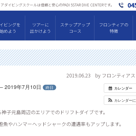
04
ダイビングスクールは信頼と安⼼のPADI 5STAR DIVE CENTERです。
イビングを
ツアーに
ステップアップ
フロンティアの
始めよう
出かけよう
コース
特徴
2019.06.23
by フロンティア
 – 2019年7月10日
終日
カレンダー
）
カレンダー
る神子元島周辺のエリアでのドリフトダイブです。
遊魚やハンマーヘッドシャークの遭遇率もアップします。