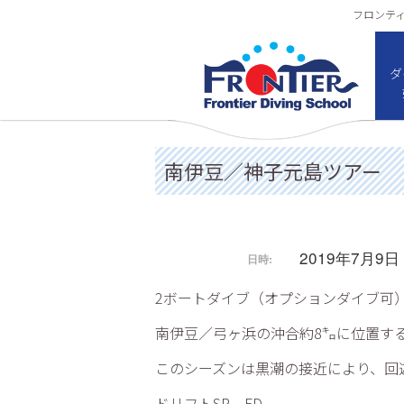
フロンティア
ダ
南伊豆／神子元島ツアー
2019年7月9日
日時:
2ボートダイブ（オプションダイブ可
南伊豆／弓ヶ浜の沖合約8㌔に位置す
このシーズンは黒潮の接近により、回
ドリフトSP FD